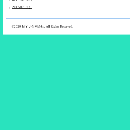
2017-07（1）
©2026
ＭＹＪ合同会社
. All Rights Reserved.