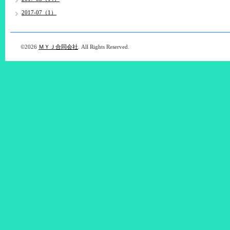
2017-07（1）
©2026
ＭＹＪ合同会社
. All Rights Reserved.