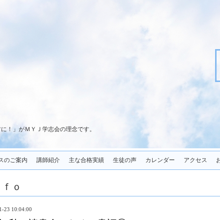
君に！」がＭＹＪ学志会の理念です。
スのご案内
講師紹介
主な合格実績
生徒の声
カレンダー
アクセス
ｎｆｏ
1-23 10:04:00