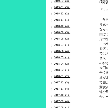
(
2019-02（3）
2019-01（3）
『3
2018-12（2）
小学
2018-11（1）
り返
2018-10（4）
なか
2018-09（5）
由は
身の
2018-08（2）
この
2018-07（1）
を欠
2018-06（4）
では
2018-05（1）
れ!
の狭
2018-04（2）
今回
2018-02（1）
全く
2018-01（2）
連が
で書
2017-12（3）
変読
2017-11（4）
連分
2017-10（1）
か。
2017-09（4）
2017-08（14）