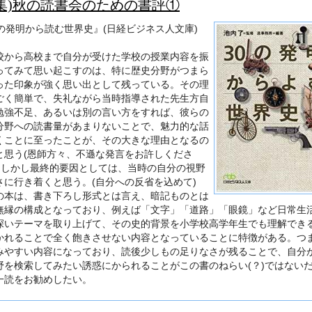
特集)秋の読書会のための書評①
0の発明から読む世界史』(日経ビジネス人文庫)
校から高校まで自分が受けた学校の授業内容を振
ってみて
思い起こすのは、
特に歴史分野がつまら
った印象が強く思い出として残っている
。その理
ごく簡単で、
失礼ながら当時指導された先生方自
勉強不足、
あるいは別の言い方をすれば、
彼らの
分野への読書量があまりないことで、
魅力的な話
くことに至ったことが、
その大きな理由となるの
と思う(恩師方々、
不遜な発言をお許しくださ
)。しかし最終的要因としては、
当時の自分の視野
さに行き着くと思う。(
自分への反省を込めて)
の本は、書き下ろし形式とは言え、
暗記ものとは
無縁の構成となっており、例えば「文字」「
道路」「眼鏡」など日常生
深いテーマを取り上げて、
その史的背景を小学校高学年生でも理解でき
かれること
で全く飽きさせない内容となっていることに特徴がある。
つ
みやすい内容になっており、
読後少しもの足りなさが残ることで、
自分
野を検索してみたい誘惑にかられることがこの書の
ねらい(？)ではない
一読をお勧めしたい。