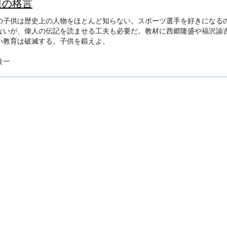
日の格言
の子供は歴史上の人物をほとんど知らない。
スポーツ選手を好きになる
ないが、
偉人の伝記を読ませる工夫も必要だ。
教材に西郷隆盛や福沢諭
い教育は破滅する。
子供を鍛えよ。
良一