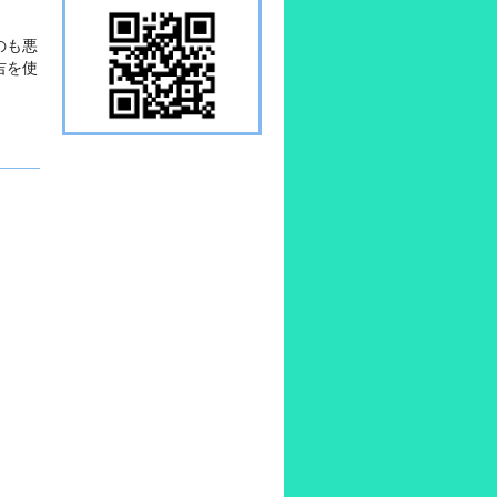
のも悪
吉を使