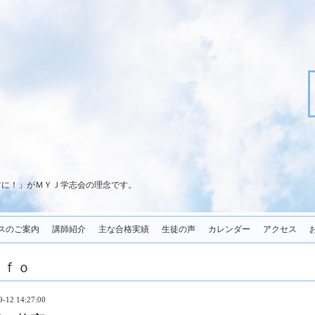
君に！」がＭＹＪ学志会の理念です。
スのご案内
講師紹介
主な合格実績
生徒の声
カレンダー
アクセス
ｎｆｏ
9-12 14:27:00