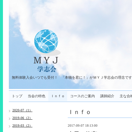
無料体験入会いつでも受付！ 「本物を君に！」がＭＹＪ学志会の理念です
トップ
当会の特色
Ｉｎｆｏ
コースのご案内
講師紹介
主な合
Ｉｎｆｏ
2020-07（1）
2019-06（2）
2019-03（2）
2017-09-07 18:13:00