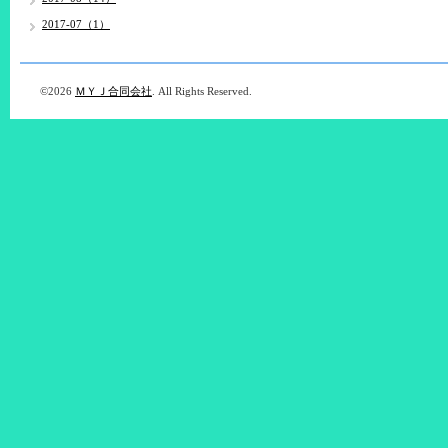
2017-07（1）
©2026
ＭＹＪ合同会社
. All Rights Reserved.