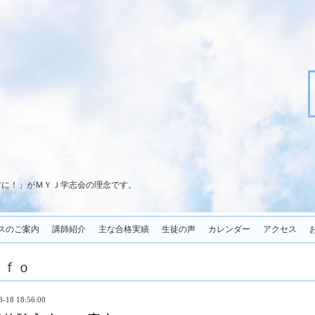
君に！」がＭＹＪ学志会の理念です。
スのご案内
講師紹介
主な合格実績
生徒の声
カレンダー
アクセス
ｎｆｏ
8-18 18:56:00