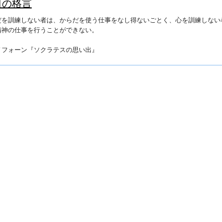
日の格言
だを訓練しない者は、からだを使う仕事をなし得ないごとく、
心を訓練しない
精神の仕事を行うことができない。
ノフォーン『ソクラテスの思い出』