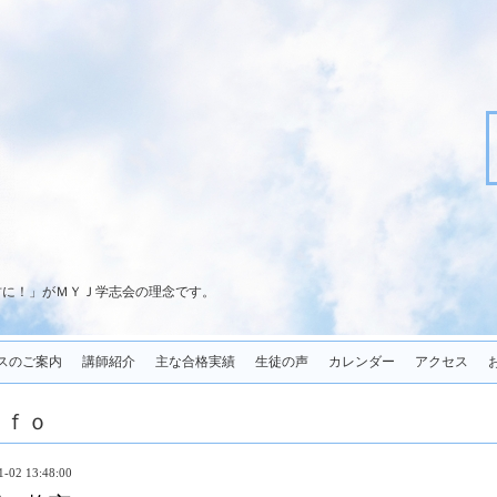
君に！」がＭＹＪ学志会の理念です。
スのご案内
講師紹介
主な合格実績
生徒の声
カレンダー
アクセス
ｎｆｏ
1-02 13:48:00